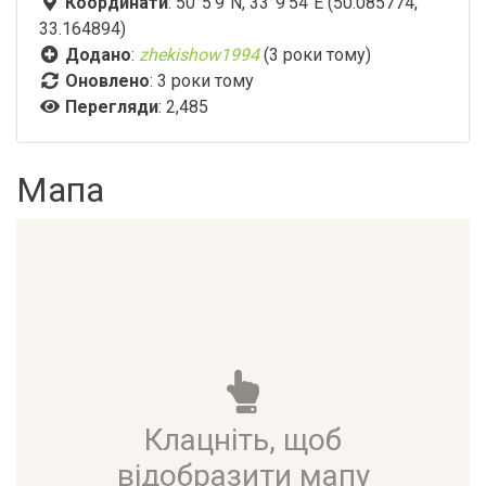
Координати
: 50°5'9"N, 33°9'54"E (50.085774,
33.164894)
Додано
:
zhekishow1994
(3 роки тому)
Оновлено
:
3 роки тому
Перегляди
: 2,485
Мапа
Клацніть, щоб
відобразити мапу