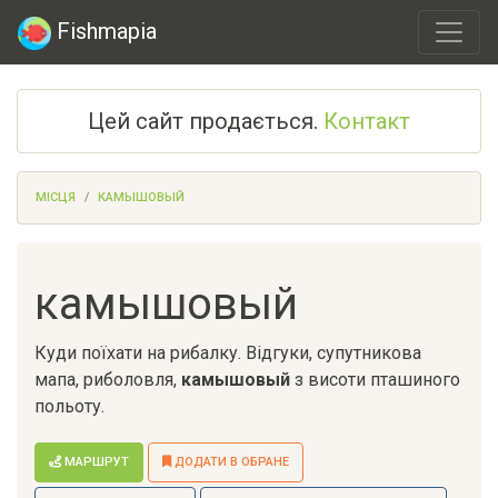
Fishmapia
Цей сайт продається.
Контакт
МІСЦЯ
КАМЫШОВЫЙ
камышовый
Куди поїхати на рибалку. Відгуки, супутникова
мапа, риболовля,
камышовый
з висоти пташиного
польоту.
МАРШРУТ
ДОДАТИ В ОБРАНЕ