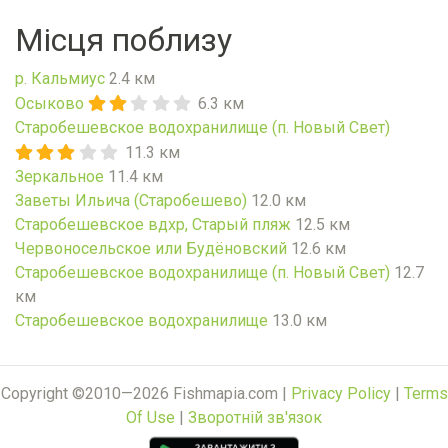
Місця поблизу
р. Кальмиус
2.4 км
Осыково
6.3 км
Старобешевское водохранилище (п. Новый Свет)
11.3 км
Зеркальное
11.4 км
Заветы Ильича (Старобешево)
12.0 км
Старобешевское вдхр, Старый пляж
12.5 км
Червоносельское или Будёновский
12.6 км
Старобешевское водохранилище (п. Новый Свет)
12.7
км
Старобешевское водохранилище
13.0 км
Copyright ©2010—2026 Fishmapia.com |
Privacy Policy
|
Terms
Of Use
|
Зворотній зв'язок