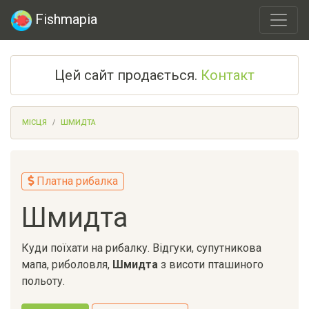
Fishmapia
Цей сайт продається.
Контакт
МІСЦЯ
ШМИДТА
Платна рибалка
Шмидта
Куди поїхати на рибалку. Відгуки, супутникова
мапа, риболовля,
Шмидта
з висоти пташиного
польоту.