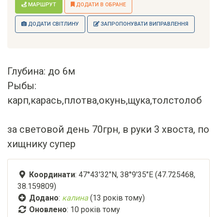
МАРШРУТ
ДОДАТИ В ОБРАНЕ
ДОДАТИ СВІТЛИНУ
ЗАПРОПОНУВАТИ ВИПРАВЛЕННЯ
Глубина: до 6м
Рыбы:
карп,карась,плотва,окунь,щука,толстолоб
за световой день 70грн, в руки 3 хвоста, по
хищнику супер
Координати
: 47°43'32"N, 38°9'35"E (47.725468,
38.159809)
Додано
:
калина
(13 років тому)
Оновлено
:
10 років тому