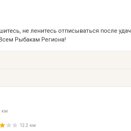
ишитесь, не ленитесь отписываться после уда
Всем Рыбакам Региона!
3 км
12.2 км