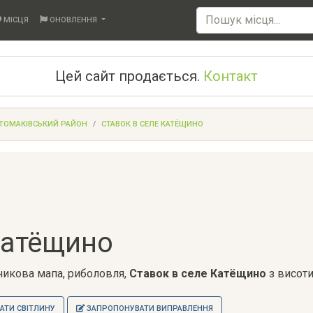
МІСЦЯ
ОНОВЛЕННЯ
Цей сайт продається.
Контакт
ТОМАКІВСЬКИЙ РАЙОН
СТАВОК В СЕЛЕ КАТЁЩИНО
Катёщино
тникова мапа, риболовля,
Ставок в селе Катёщино
з висоти
ТИ СВІТЛИНУ
ЗАПРОПОНУВАТИ ВИПРАВЛЕННЯ