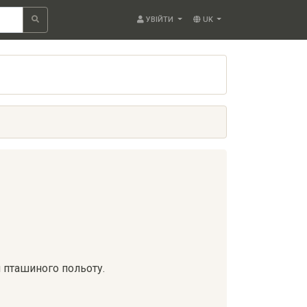
УВІЙТИ
UK
 пташиного польоту.