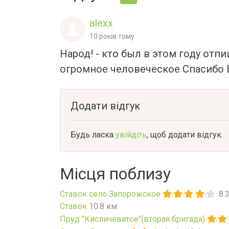
alexx
10 років тому
Народ! - кто был в этом году отп
огромное человеческое Спасибо 
Додати відгук
Будь ласка
увійдіть
, щоб додати відгук.
Місця поблизу
Ставок село Запорожское
8.
Ставок
10.8 км
Пруд "Кисличеватое"(вторая бригада)