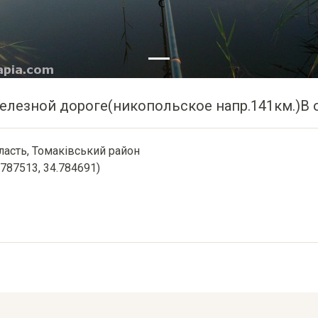
елезной дороге(никопольское напр.141км.)В 
бласть, Томаківський район
7.787513, 34.784691)