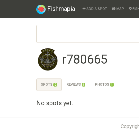
Fishmapia
ADD A SPOT
MAP
FIS
r780665
SPOTS
REVIEWS
PHOTOS
0
1
1
No spots yet.
Copyrig